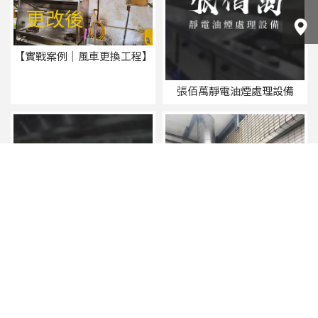
【實戰案例｜風車更換工程】
張佰萬靜電油煙處理設備
工程海蟑螂別來亂別害人
總裁講先用一套抽風設備來應