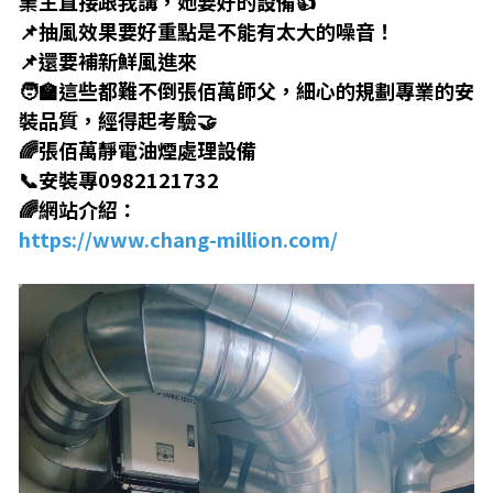
業主直接跟我講，她要好的設備👍
📌抽風效果要好重點是不能有太大的噪音！
📌還要補新鮮風進來
🧑‍🏫這些都難不倒張佰萬師父，細心的規劃專業的安
裝品質，經得起考驗🤝
🌈張佰萬靜電油煙處理設備
📞安裝專0982121732
🌈網站介紹：
https://www.chang-million.com/